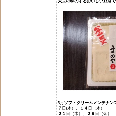
大豆の味のするおいしい豆腐で
5月ソフトクリームメンテナン
７
日(木）、
１４
日（木）
２１
日（木）、
２９
日（金）