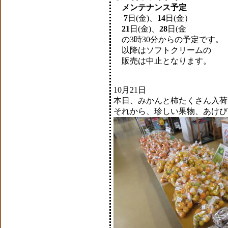
メンテナンス予定
7
日(金)、
14
日(金）
21
日(金)、
28
日(金
の3時30分からの予定です。
以降はソフトクリームの
販売は中止となります。
10月21日
本日、みかんと柿たくさん入荷
それから、珍しい果物、あけび