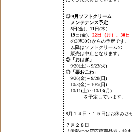
◎ 9月ソフトクリーム
メンテナンス予定
5
日(金)、
11
日(木）
19
日(金)、
22日（月）、30
の3時30分からの予定です。
以降はソフトクリームの
販売は中止となります。
◎「おはぎ」
9/20(土)～9/23(火)
◎「栗おこわ」
9/26(金)～9/28(日)
10/3(金)～10/5(日)
10/11(土)～10/13(月)
を予定しています。
8月１４日・１５日はお休みさ
７月２８日
「伊勢のお店応援商品券」始ま