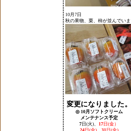
10月7日
秋の果物、栗、柿が並んでいま
変更になりました
◎ 10月ソフトクリーム
メンテナンス予定
7
日(火)、
17
日(金）
24
日(金)
、
31
日(金)