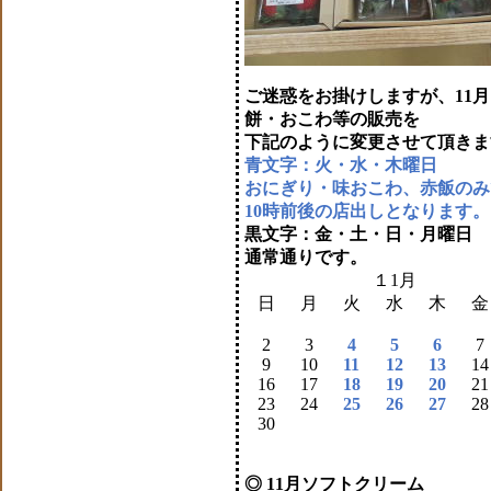
ご迷惑をお掛けしますが、11月
餅・おこわ等の販売を
下記のように変更させて頂きま
青文字：火・水・木曜日
おにぎり・味おこわ、赤飯のみ
10時前後の店出しとなります。
黒文字：金・土・日・月曜日
通常通りです。
１1月
日
月
火
水
木
金
2
3
4
5
6
7
9
10
11
12
13
14
16
17
18
19
20
21
23
24
25
26
27
28
30
◎ 11月ソフトクリーム