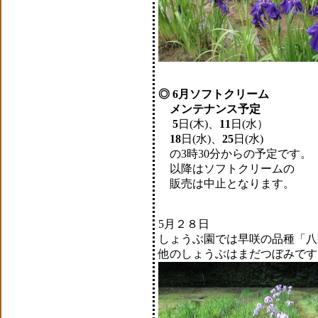
◎ 6月ソフトクリーム
メンテナンス予定
5
日(木)、
11
日(水）
18
日(水)、
25
日(水)
の3時30分からの予定です。
以降はソフトクリームの
販売は中止となります。
5月２８日
しょうぶ園では早咲の品種「八
他のしょうぶはまだつぼみです