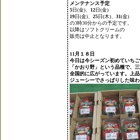
メンテナンス予定
5
日(金)、
12
日(金)
19
日(金)、
25
日(木)、
31
(金)
の3時30分からの予定です。
以降はソフトクリームの
販売は中止となります。
11月１８日
今日は今シーズン初めていちご
「かおり野」という品種で、三
全国的に広がっています。上品
ジューシーでさっぱりした味わ