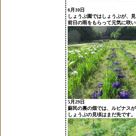
6月10日
しょうぶ園ではしょうぶが、見
前日の雨をもらって元気に咲い
5月29日
蘇民の裏の畑では、ルピナスが
しょうぶの見頃はまだ先です。