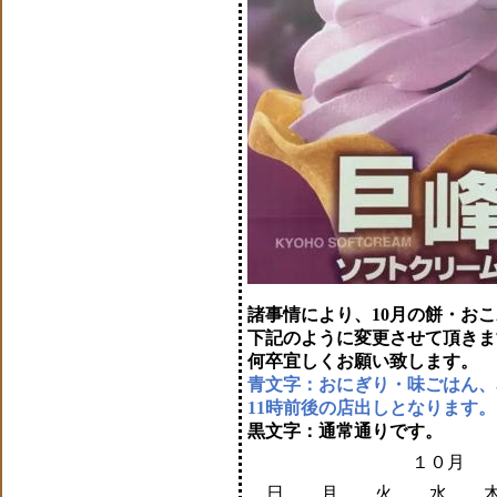
諸事情により、10月の餅・お
下記のように変更させて頂きま
何卒宜しくお願い致します。
青文字：おにぎり・味ごはん、
11時前後の店出しとなります。
黒文字：通常通りです。
１０月
日
月
火
水